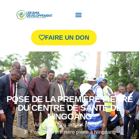
FAIRE UN DON
POSE DE LA PREMIÈRE PIERRE
DU CENTRE DE SANTÉ DE
NINGOANG
Accueil
Nos actions réalisées
Pose de la première pierre à Ningoang